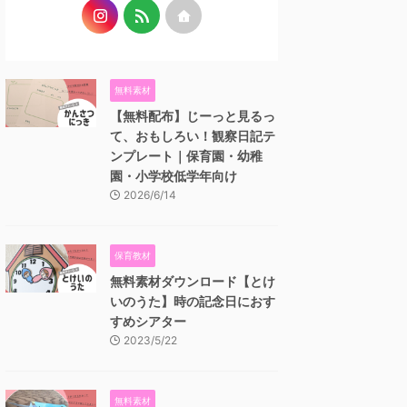
無料素材
【無料配布】じーっと見るっ
て、おもしろい！観察日記テ
ンプレート｜保育園・幼稚
園・小学校低学年向け
2026/6/14
保育教材
無料素材ダウンロード【とけ
いのうた】時の記念日におす
すめシアター
2023/5/22
無料素材