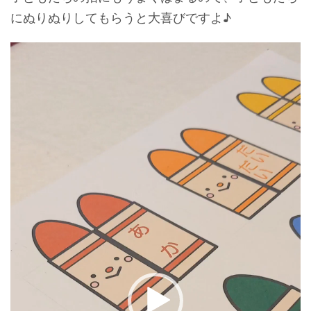
にぬりぬりしてもらうと大喜びですよ♪
動
画
プ
レ
ー
ヤ
ー