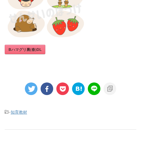
Bハマグリ裏(春)DL
-
知育教材