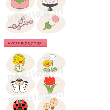
Bハマグリ裏(ひなまつり)DL