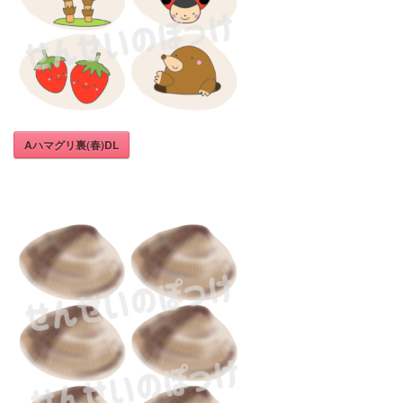
Aハマグリ裏(春)DL