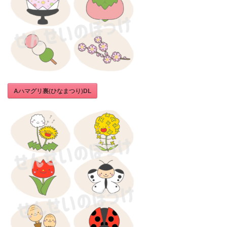
Aハマグリ裏(ひなまつり)DL